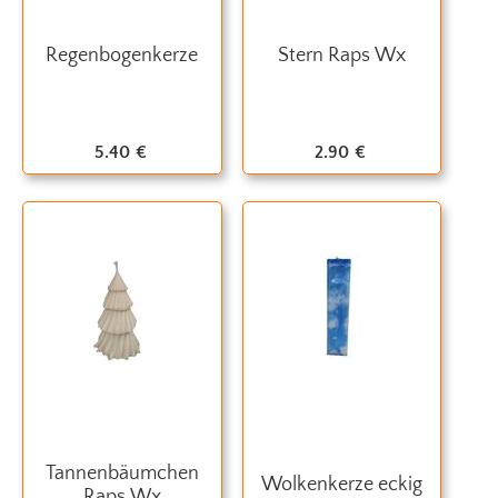
Regenbogenkerze
Stern Raps Wx
5.40
€
2.90
€
Tannenbäumchen
Wolkenkerze eckig
Raps Wx