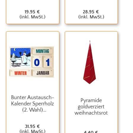
Halbformat
19.95
€
28.95
€
(inkl. MwSt.)
(inkl. MwSt.)
Bunter Austausch-
Pyramide
Kalender Sperrholz
goldverziert
(2. Wahl)
weihnachtsrot
Jahreszeiten
31.95
€
(inkl. MwSt.)
4.40
€