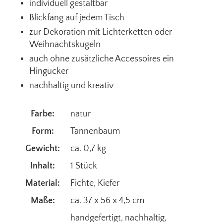
individuell gestaltbar
Blickfang auf jedem Tisch
zur Dekoration mit Lichterketten oder
Weihnachtskugeln
auch ohne zusätzliche Accessoires ein
Hingucker
nachhaltig und kreativ
Farbe:
natur
Form:
Tannenbaum
Gewicht:
ca. 0,7 kg
Inhalt:
1 Stück
Material:
Fichte
, Kiefer
Maße:
ca. 37 x 56 x 4,5 cm
handgefertigt
, nachhaltig
,