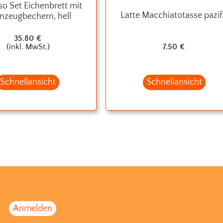
so Set Eichenbrett mit
Latte Macchiatotasse pazif
inzeugbechern, hell
35.80
€
(inkl. MwSt.)
7.50
€
Schnellansicht
Schnellansicht