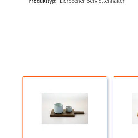
Produkttyp:
Eierbecher
, Serviettenhalter