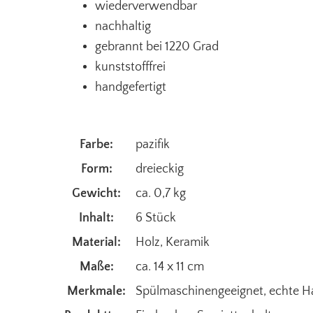
wiederverwendbar
nachhaltig
gebrannt bei 1220 Grad
kunststofffrei
handgefertigt
Farbe:
pazifik
Form:
dreieckig
Gewicht:
ca. 0,7 kg
Inhalt:
6 Stück
Material:
Holz
, Keramik
Maße:
ca. 14 x 11 cm
Merkmale:
Spülmaschinengeeignet
, echte H