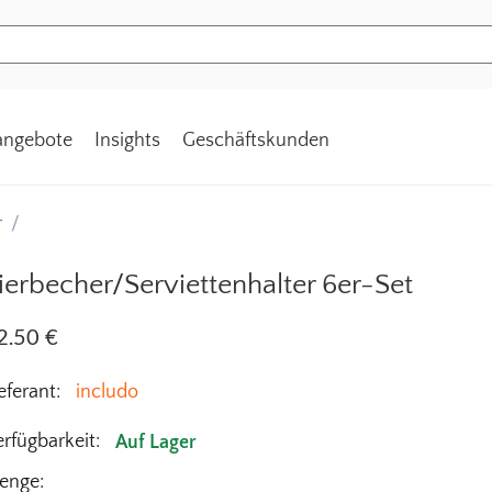
tangebote
Insights
Geschäftskunden
r
/
ierbecher/Serviettenhalter 6er-Set
2.50
€
eferant:
includo
rfügbarkeit:
Auf Lager
enge: