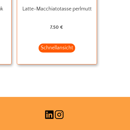
ik
Latte-Macchiatotasse perlmutt
7.50
€
Schnellansicht