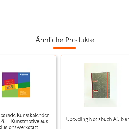
Ähnliche Produkte
 Kunstkalender
Upcycling Notizbuch A5 bla
026 – Kunstmotive aus
klusions­werkstatt