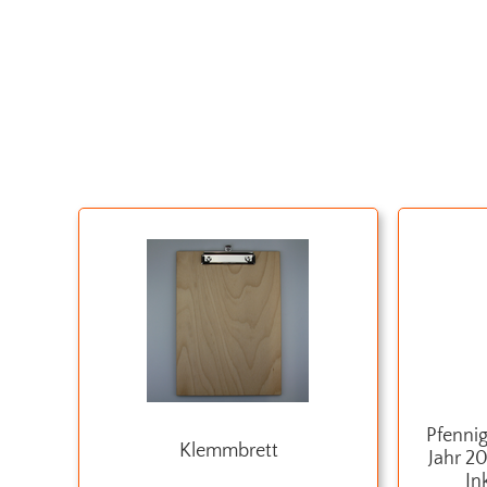
Pfennigparade
Klemmbrett
Jahr 2
In