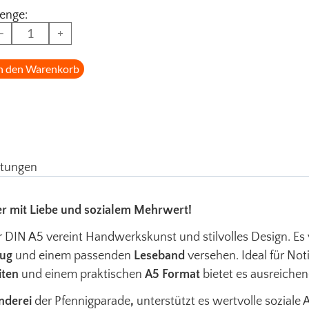
enge:
−
+
n den Warenkorb
tungen
r mit Liebe und sozialem Mehrwert!
r DIN A5 vereint Handwerkskunst und stilvolles Design. Es
zug
und einem passenden
Leseband
versehen. Ideal für No
iten
und einem praktischen
A5 Format
bietet es ausreichen
nderei
der Pfennigparade
,
unterstützt es wertvolle soziale