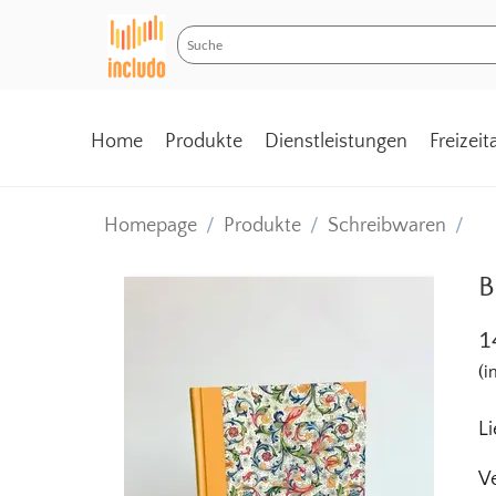
Home
Produkte
Dienstleistungen
Freizei
Homepage
/
Produkte
/
Schreibwaren
/
B
1
(i
Li
Ve