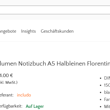
tangebote
Insights
Geschäftskunden
lumen Notizbuch A5 Halbleinen Florenti
4.00
€
DI
nkl. MwSt.)
15
bl
eferant:
includo
Fa
rfügbarkeit:
Auf Lager
Mi