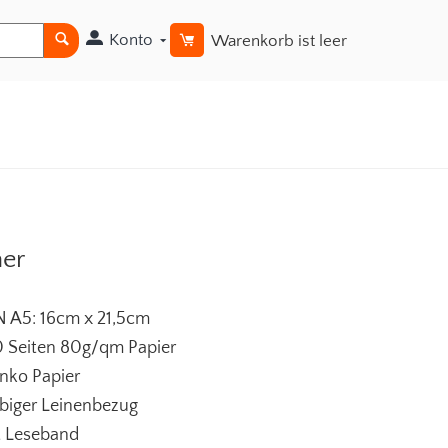
Konto
Warenkorb ist leer
ner
N A5: 16cm x 21,5cm
0 Seiten 80g/qm Papier
anko Papier
rbiger Leinenbezug
t Leseband