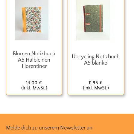
Blumen Notizbuch
Upcycling Notizbuch
A5 Halbleinen
A5 blanko
Florentiner
14.00
€
11.95
€
(inkl. MwSt.)
(inkl. MwSt.)
Melde dich zu unserem Newsletter an