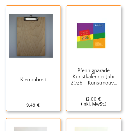
Pfennigparade
Kunstkalender Jahr
Klemmbrett
2026 – Kunstmotive
aus Inklusions­
werkstatt
12.00
€
(inkl. MwSt.)
9.49
€