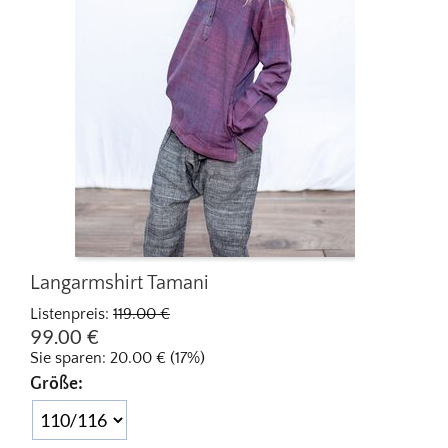
Langarmshirt Tamani
Listenpreis:
119.00
€
99.00
€
Sie sparen:
20.00
€
(
17
%)
Größe: