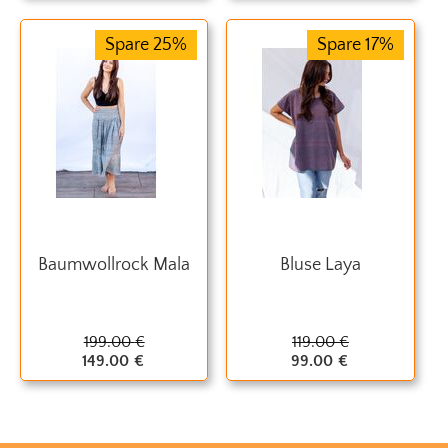
Spare 25%
Spare 17%
Baumwollrock Mala
Bluse Laya
199.00
€
119.00
€
149.00
€
99.00
€