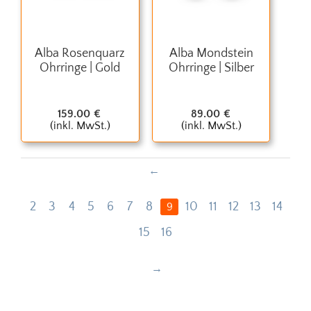
Alba Rosenquarz
Alba Mondstein
Ohrringe | Gold
Ohrringe | Silber
159.00
€
89.00
€
(inkl. MwSt.)
(inkl. MwSt.)
2
3
4
5
6
7
8
10
11
12
13
14
9
15
16