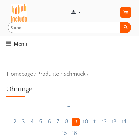
Menü
Homepage
Produkte
Schmuck
/
/
/
Ohrringe
2
3
4
5
6
7
8
10
11
12
13
14
9
15
16