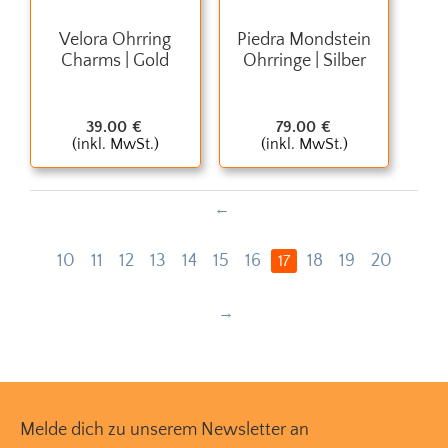
Velora Ohrring
Piedra Mondstein
Charms | Gold
Ohrringe | Silber
39.00
€
79.00
€
(inkl. MwSt.)
(inkl. MwSt.)
10
11
12
13
14
15
16
18
19
20
17
Melde dich zu unserem Newsletter an