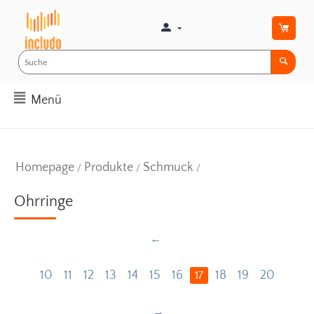
Menü
Homepage
Produkte
Schmuck
/
/
/
Ohrringe
10
11
12
13
14
15
16
18
19
20
17