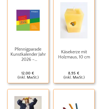
Pfennigparade
Käsekerze mit
Kunstkalender Jahr
Holzmaus, 10 cm
2026 –
Kunstmotive aus
Inklusions­
12.00
€
8.95
€
werkstatt
(inkl. MwSt.)
(inkl. MwSt.)