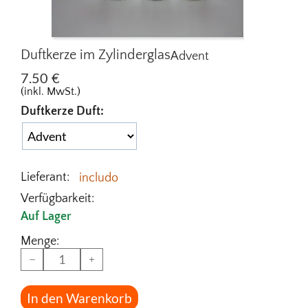
Duftkerze im Zylinderglas
Advent
7.50
€
(inkl. MwSt.)
Duftkerze Duft:
Lieferant:
includo
Verfügbarkeit:
Auf Lager
Menge:
−
+
In den Warenkorb