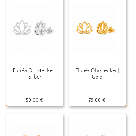
Floréa Ohrstecker |
Floréa Ohrstecker |
Silber
Gold
59.00
€
79.00
€