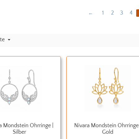
1
2
3
4
ite
a Mondstein Ohrringe |
Nivara Mondstein Ohrringe 
Silber
Gold