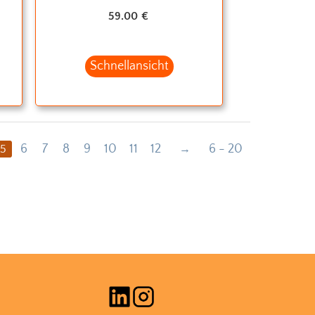
59.00
€
Schnellansicht
6
7
8
9
10
11
12
6 - 20
5