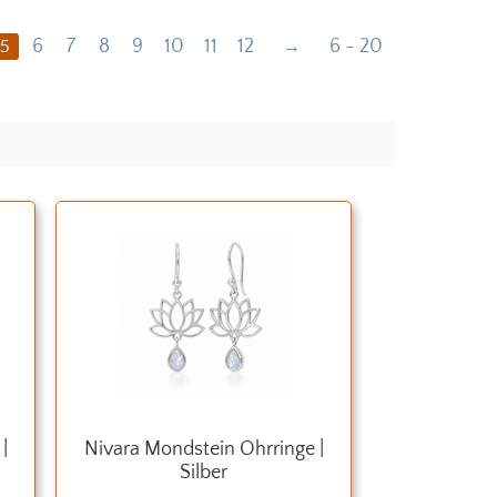
6
7
8
9
10
11
12
6 - 20
5
|
Nivara Mondstein Ohrringe |
Silber