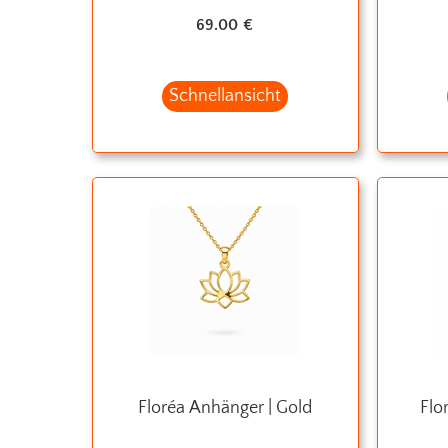
69.00
€
Schnellansicht
Floréa Anhänger | Gold
Flo