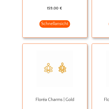
159.00
€
Schnellansicht
Floréa Charms | Gold
Fl