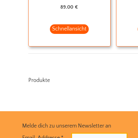
89.00
€
Schnellansicht
Produkte
Melde dich zu unserem Newsletter an
Email-Addresse
*