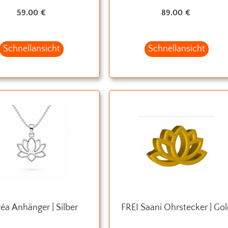
59.00
€
89.00
€
Schnellansicht
Schnellansicht
réa Anhänger | Silber
FREI Saani Ohrstecker | Go