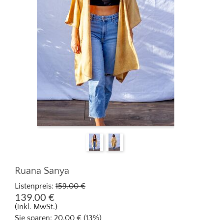
Ruana Sanya
Listenpreis:
159.00
€
139.00
€
(inkl. MwSt.)
Sie sparen:
20.00
€
(
13
%)