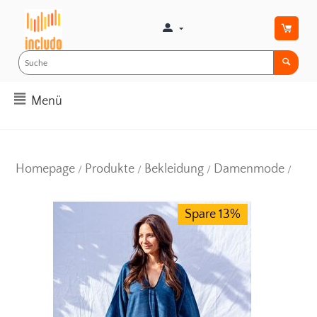
Menü
Homepage
Produkte
Bekleidung
Damenmode
/
/
/
/
Spare 13%