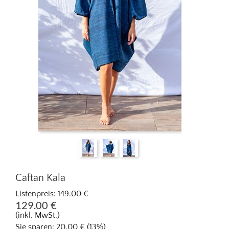
Caftan Kala
Listenpreis:
149.00
€
129.00
€
(inkl. MwSt.)
Sie sparen:
20.00
€
(
13
%)