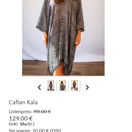
Caftan Kala
Listenpreis:
149.00
€
129.00
€
(inkl. MwSt.)
Sie sparen:
20.00
€
(
13
%)